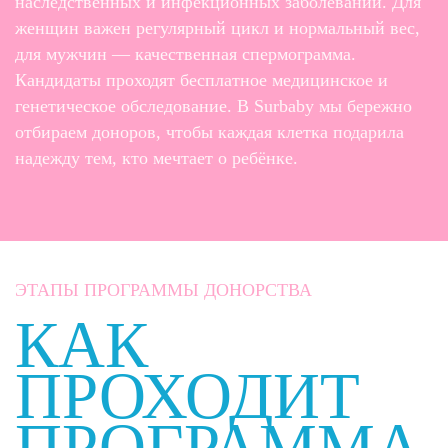
наследственных и инфекционных заболеваний. Для
женщин важен регулярный цикл и нормальный вес,
для мужчин — качественная спермограмма.
Кандидаты проходят бесплатное медицинское и
генетическое обследование. В Surbaby мы бережно
отбираем доноров, чтобы каждая клетка подарила
надежду тем, кто мечтает о ребёнке.
ЭТАПЫ ПРОГРАММЫ ДОНОРСТВА
КАК
ПРОХОДИТ
ПРОГРАММА